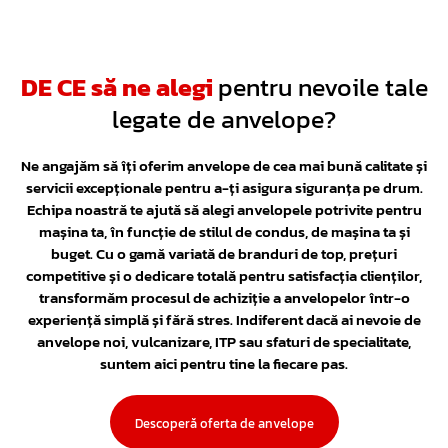
DE CE să ne alegi
pentru nevoile tale
legate de anvelope?
Ne angajăm să îți oferim anvelope de cea mai bună calitate și
servicii excepționale pentru a-ți asigura siguranța pe drum.
Echipa noastră te ajută să alegi anvelopele potrivite pentru
mașina ta, în funcție de stilul de condus, de mașina ta și
buget. Cu o gamă variată de branduri de top, prețuri
competitive și o dedicare totală pentru satisfacția clienților,
transformăm procesul de achiziție a anvelopelor într-o
experiență simplă și fără stres. Indiferent dacă ai nevoie de
anvelope noi, vulcanizare, ITP sau sfaturi de specialitate,
suntem aici pentru tine la fiecare pas.
Descoperă oferta de anvelope