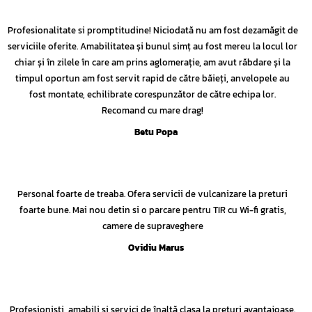
Profesionalitate si promptitudine! Niciodată nu am fost dezamăgit de
serviciile oferite. Amabilitatea și bunul simț au fost mereu la locul lor
chiar și în zilele în care am prins aglomerație, am avut răbdare și la
timpul oportun am fost servit rapid de către băieți, anvelopele au
fost montate, echilibrate corespunzător de către echipa lor.
Recomand cu mare drag!
Betu Popa
Personal foarte de treaba. Ofera servicii de vulcanizare la preturi
foarte bune. Mai nou detin si o parcare pentru TIR cu Wi-fi gratis,
camere de supraveghere
Ovidiu Marus
Profesioniști, amabili și servici de înaltă clasa la preturi avantajoase.