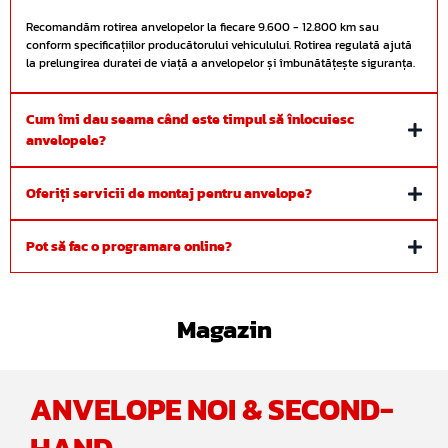
Recomandăm rotirea anvelopelor la fiecare 9.600 - 12.800 km sau
conform specificațiilor producătorului vehiculului. Rotirea regulată ajută
la prelungirea duratei de viață a anvelopelor și îmbunătățește siguranța.
Cum îmi dau seama când este timpul să înlocuiesc
anvelopele?
Oferiți servicii de montaj pentru anvelope?
Pot să fac o programare online?
programare rapid
Whatsapp
Magazin
ANVELOPE NOI & SECOND-